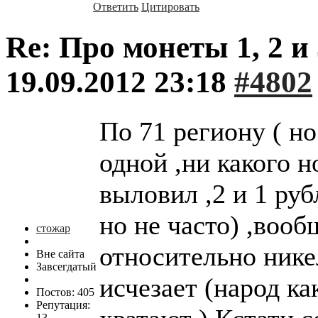
Ответить
Цитировать
Re: Про монеты 1, 2 и 
19.09.2012 23:18
#4802
По 71 региону ( н
одной ,ни какого 
выловил ,2 и 1 ру
но не часто) ,вооб
стожар
относительно нике
Вне сайта
Завсегдатый
исчезает (народ ка
Постов: 405
Репутация:
13