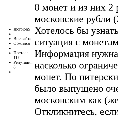
8 монет и из них 2
московские рубли (3
Хотелось бы узнать
skorpionS
Вне сайта
ситуация с монетам
Обжился
Информация нужна,
Постов:
117
насколько огранич
Репутация:
8
монет. По питерски
было выпущено оче
московским как (ж
Откликнитесь, если