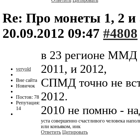
Ответить
Цитировать
Re: Про монеты 1, 2 и 
20.09.2012 09:47
#4808
в 23 регионе ММД п
2011, и 2012,
veryold
СПМД точно не вст
Вне сайта
Новичок
2012.
Постов: 78
Репутация:
2010 не помню - на
14
уста совершенно счастливого человека напо
или коньяком, иик
Ответить
Цитировать