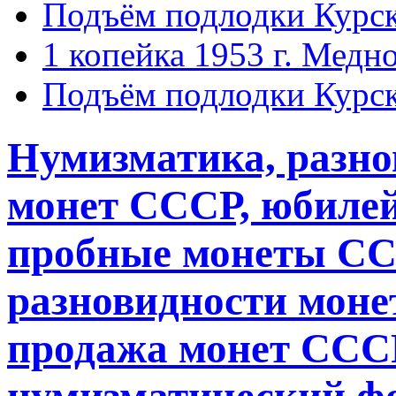
Подъём подлодки Курск
1 копейка 1953 г. Медн
Подъём подлодки Курск
Нумизматика, разн
монет СССР, юбиле
пробные монеты СС
разновидности монет
продажа монет СССР
нумизматический ф