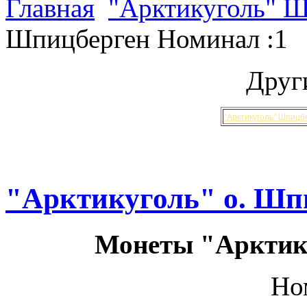
Главная
"Арктикуголь" 
Шпицберген Номинал :1
Друг
"Арктикуголь" Шпицб
"Арктикуголь" о. Шп
Монеты "Арктик
Но