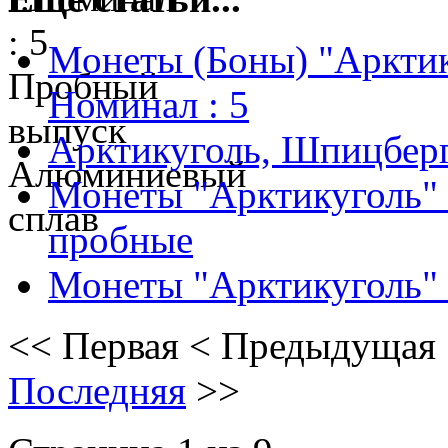
Монеты (Боны) "Арктик
Номинал : 5
Арктикуголь, Шпицберг
Монеты "Арктикуголь"
пробные
Монеты "Арктикуголь" 
<<
Первая
<
Предыдущая
Последняя
>>