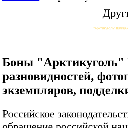
Друг
"Арктикуголь" Шпицб
Боны "Арктикуголь" 
разновидностей, фот
экземпляров, подделк
Российское законодательст
обращение российской на