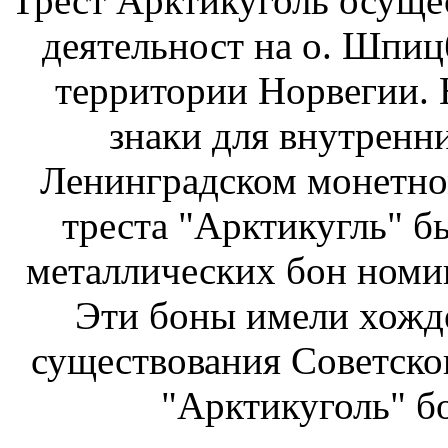
Трест Арктикуголь осуще
деятельност на о. Шпиц
территории Норвегии.
знаки для внутренн
Ленинградском монетном
треста "Арктикугль" б
металлических бон номин
Эти боны имели хожде
существования Советско
"Арктикуголь" б