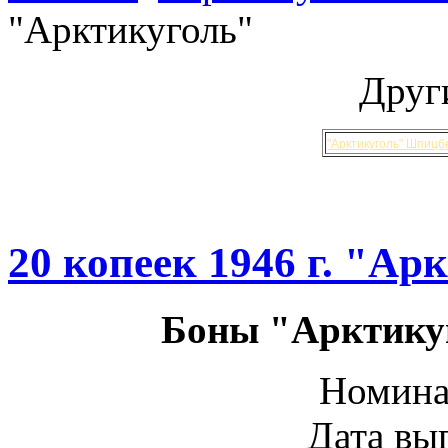
"Арктикуголь"
Друг
"Арктикуголь" Шпицб
20 копеек 1946 г. "Ар
Боны "Арктику
Номинал
Дата вып