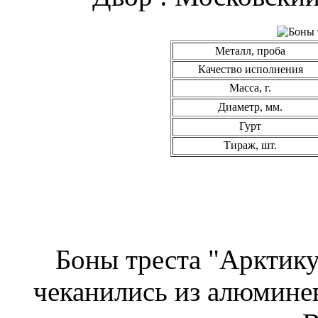
Металл, проба
Качество исполнения
Масса, г.
Диаметр, мм.
Гурт
Тираж, шт.
Боны треста "Арктику
чеканились из алюминев