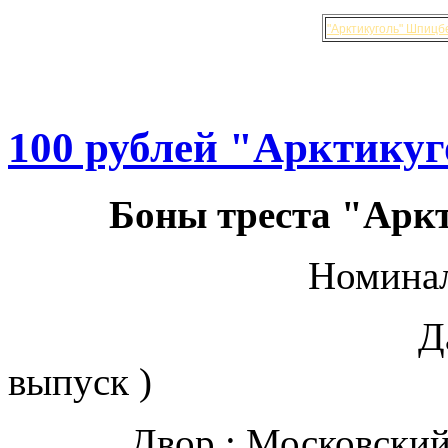
"Арктикуголь" Шпицб
100 рублей "Арктикуг
Боны треста "Аркт
Номинал
Дата выпуска :
выпуск )
Двор : Московски