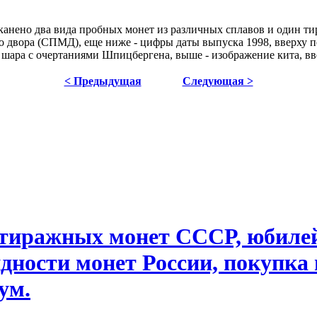
еканено два вида пробных монет из различных сплавов и один т
го двора (СПМД), еще ниже - цифры даты выпуска 1998, вверху п
 шара с очертаниями Шпицбергена, выше - изображение кита, в
< Предыдущая
Следующая >
 тиражных монет СССР, юбил
дности монет России, покупка
ум.