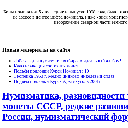
Боны номиналом 5 -последние в выпуске 1998 года, было отч
на аверсе в центре цифра номинала, ниже - знак монетно
изображение северной части земного
Новые материалы на сайте
Лайфхак для нумизмата: выбираем идеальный альбом!
Классификация состояния монет.
Подъём подлодки Курск Номинал : 10
1 копейка 1953 г. Медно-цинково-никелевый сплав
Подъём подлодки Курск Арктикуголь 2001г.
Нумизматика, разновидности
монеты СССР, редкие разнови
России, нумизматический фор